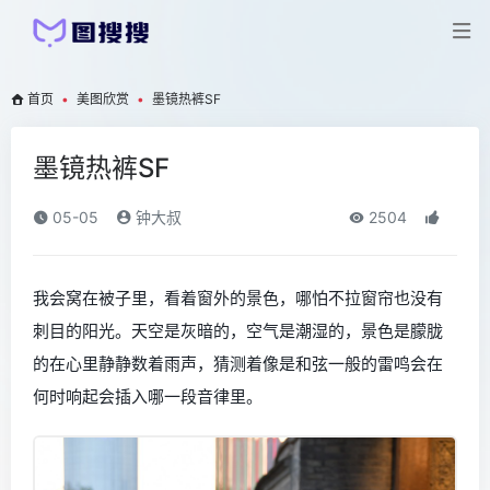
首页
•
美图欣赏
•
墨镜热裤SF
墨镜热裤SF
05-05
钟大叔
2504
我会窝在被子里，看着窗外的景色，哪怕不拉窗帘也没有
刺目的阳光。天空是灰暗的，空气是潮湿的，景色是朦胧
的在心里静静数着雨声，猜测着像是和弦一般的雷鸣会在
何时响起会插入哪一段音律里。