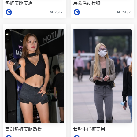
热裤美腿美眉
展会活动模特
2517
2482
高跟热裤美腿嫩模
长靴牛仔裤美眉