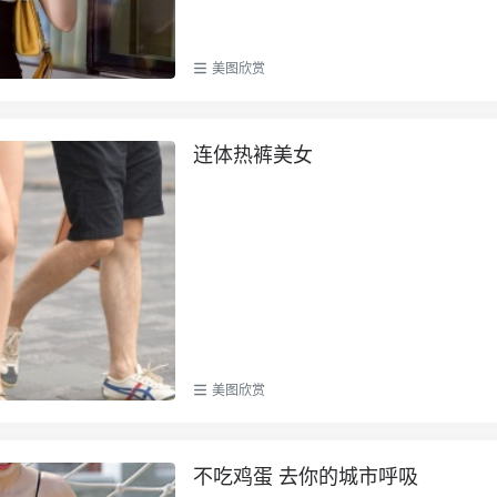
美图欣赏
连体热裤美女
美图欣赏
不吃鸡蛋 去你的城市呼吸